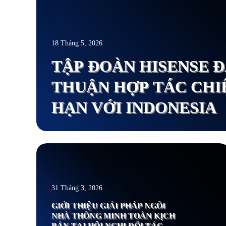
18 Tháng 5, 2026
TẬP ĐOÀN HISENSE 
THUẬN HỢP TÁC CHI
HẠN VỚI INDONESIA
Xem thêm
31 Tháng 3, 2026
GIỚI THIỆU GIẢI PHÁP NGÔI
NHÀ THÔNG MINH TOÀN KỊCH
BẢN TẠI HỘI NGHỊ ĐỐI TÁC