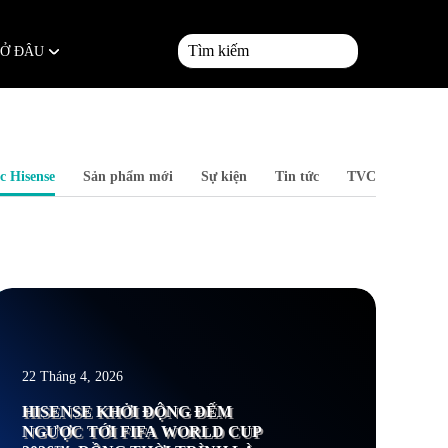
 Ở ĐÂU
c Hisense
Sản phẩm mới
Sự kiện
Tin tức
TVC
em thêm
22 Tháng 4, 2026
HISENSE KHỞI ĐỘNG ĐẾM
NGƯỢC TỚI FIFA WORLD CUP