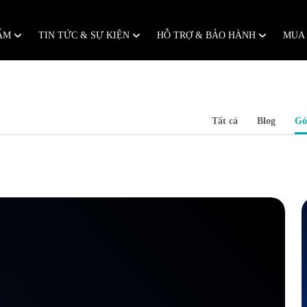
HẨM
TIN TỨC & SỰ KIỆN
HỖ TRỢ & BẢO HÀNH
MUA
Tất cả
Blog
Gó
X