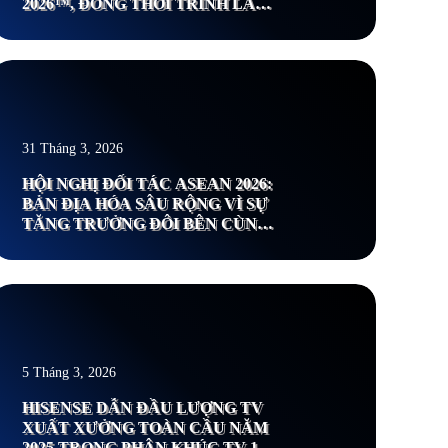
2026™, ĐỒNG THỜI TRÌNH LÀNG
THẾ HỆ GIẢI TRÍ TẠI GIA VÀ HỆ
SINH THÁI SỐNG THÔNG MINH
HOÀN TOÀN MỚI
em thêm
31 Tháng 3, 2026
HỘI NGHỊ ĐỐI TÁC ASEAN 2026:
BẢN ĐỊA HÓA SÂU RỘNG VÌ SỰ
TĂNG TRƯỞNG ĐÔI BÊN CÙNG
CÓ LỢI
em thêm
5 Tháng 3, 2026
HISENSE DẪN ĐẦU LƯỢNG TV
XUẤT XƯỞNG TOÀN CẦU NĂM
2025 TRONG PHÂN KHÚC TV 100-