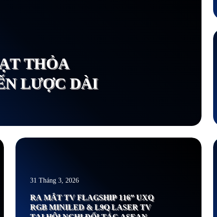
X
ĐẠT THỎA
ẾN LƯỢC DÀI
Xem thêm
X
31 Tháng 3, 2026
RA MẮT TV FLAGSHIP 116” UXQ
RGB MINILED & L9Q LASER TV
TẠI HỘI NGHỊ ĐỐI TÁC ASEAN