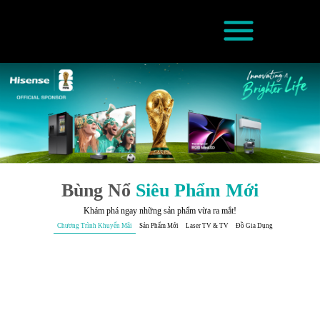
Chuyển
đến
nội
dung
Bùng Nổ
Siêu Phẩm Mới
Khám phá ngay những sản phẩm vừa ra mắt!
Chương Trình Khuyến Mãi
Sản Phẩm Mới
Laser TV & TV
Đồ Gia Dụng