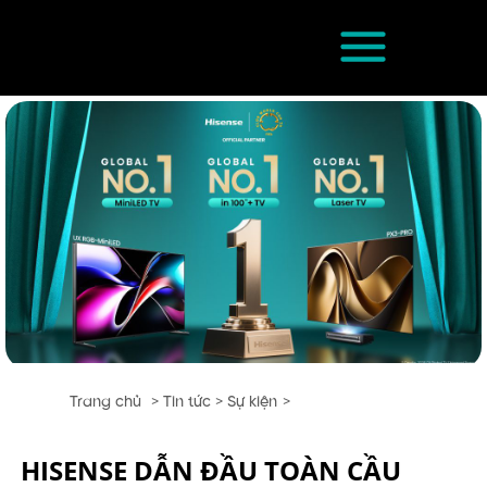
Chuyển
đến
nội
dung
Trang chủ
Tin tức
Sự kiện
HISENSE DẪN ĐẦU TOÀN CẦU