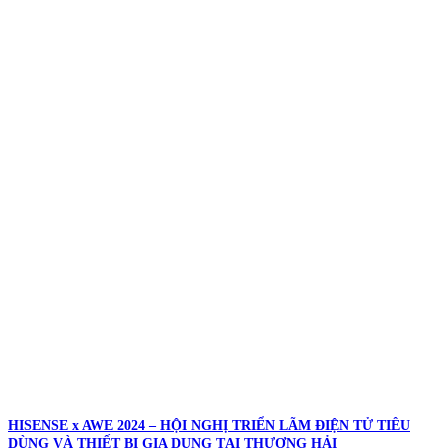
HISENSE x AWE 2024 – HỘI NGHỊ TRIỂN LÃM ĐIỆN TỬ TIÊU
DÙNG VÀ THIẾT BỊ GIA DỤNG TẠI THƯỢNG HẢI