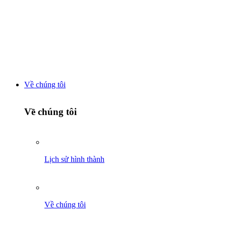
Chuyển
đến
nội
dung
Về chúng tôi
Về chúng tôi
Lịch sử hình thành
Về chúng tôi