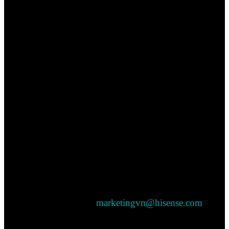
VIETNAM
Địa chỉ: Số nhà 131-129, Đường Nguyễn Cơ Thạch,
Phường An Khánh, Thành phố Hồ Chí Minh, Việt
Nam
Giờ làm việc: Từ thứ 2 đến thứ 6 ( 8:30-12:00 l
11:30 - 18:00)
Điện thoại: 02822007877
Hotline: 1800888877
Bộ phận Marketing:
marketingvn@hisense.com
Bộ phận Bảo Hành & CSKH: