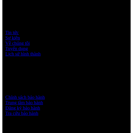
Thông tin Hisense
Tin tức
Sự kiện
Về chúng tôi
Tuyển dụng
Lịch sử hình thành
Dịch vụ & Hỗ trợ
Chính sách bảo hành
Trung tâm bảo hành
Đăng ký bảo hành
Tra cứu bảo hành