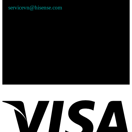
servicevn@hisense.com
Số giấy ĐKKD: 0317716219 - được cấp bởi Sở Kế
hoạch và Đầu tư Thành phố Hồ Chí Minh
Social Network