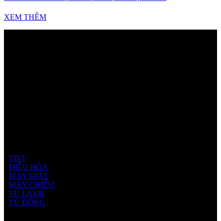
XEM THÊM
Sản phẩm Hisense
TIVI
ĐIỀU HÒA
MÁY GIẶT
MÁY CHIẾU
TỦ LẠNH
TỦ ĐÔNG