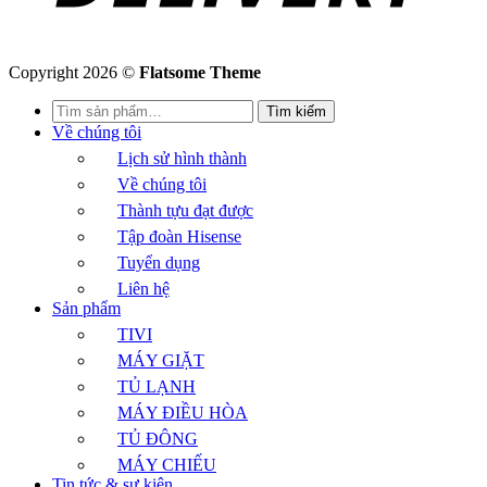
Copyright 2026 ©
Flatsome Theme
Tìm
Tìm kiếm
kiếm:
Về chúng tôi
Lịch sử hình thành
Về chúng tôi
Thành tựu đạt được
Tập đoàn Hisense
Tuyển dụng
Liên hệ
Sản phẩm
TIVI
MÁY GIẶT
TỦ LẠNH
MÁY ĐIỀU HÒA
TỦ ĐÔNG
MÁY CHIẾU
Tin tức & sự kiện