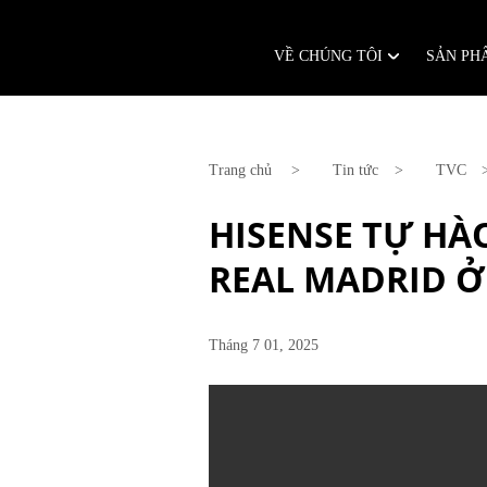
Chuyển
đến
nội
dung
VỀ CHÚNG TÔI
SẢN P
Trang chủ
Tin tức
TVC
HISENSE TỰ HÀ
REAL MADRID Ở
Tháng 7 01, 2025