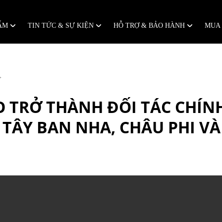
HẨM
TIN TỨC & SỰ KIỆN
HỖ TRỢ & BẢO HÀNH
MUA
O TRỞ THÀNH ĐỐI TÁC CHÍN
 TÂY BAN NHA, CHÂU PHI V