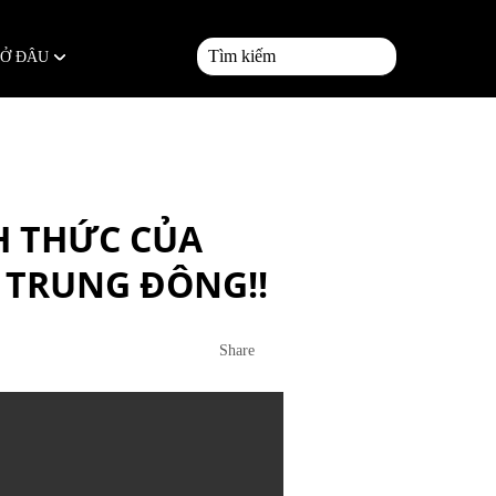
 Ở ĐÂU
H THỨC CỦA
À TRUNG ĐÔNG!!
Share