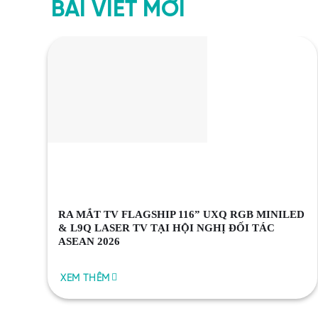
BÀI VIẾT MỚI
M
RA MẮT TV FLAGSHIP 116” UXQ RGB MINILED
G
& L9Q LASER TV TẠI HỘI NGHỊ ĐỐI TÁC
ASEAN 2026
XEM THÊM