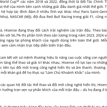
 World Cup™ các năm 2018 và 2022, đồng thời là Đối Tác Chính
ị thế của mình bên cạnh những giải đấu danh giá nhất thế giới
.
T
ệ hợp tác đình đám ở nhiều lĩnh vực khác như: Paris Saint-Germa
ha), NASCAR (Mỹ), đội đua Red Bull Racing trong giải F1, cũng n
à, Hisense đang thay đổi cách trải nghiệm các trận đấu. Theo bá
 lên với 56,7% thị phần tính theo sản lượng trong năm 2023, 2024 
động ngay tại phòng khách của người dùng trên toàn thế giới. M
i xem cảm nhận trực tiếp diễn biến trận đấu.
c cam kết với sứ mệnh thương hiệu là nâng cao cuộc sống con ngư
n tảng thể thao và giải trí khác nhau, Hisense nỗ lực tạo ra nhữn
 liên tục đổi mới trong công nghệ hiển thị và âm thanh, thương 
o mỗi khán giả để họ thực sự “Làm Chủ Khoảnh Khắc” của mình.
ác quan hệ đối tác thể thao và đổi mới công nghệ hiển thị, Hise
 hưởng trọn vẹn sự phấn khích của mỗi trận đấu – dù họ đang ở b
 là thương hiệu hàng đầu toàn cầu trong lĩnh vực thiết bị gia dụ