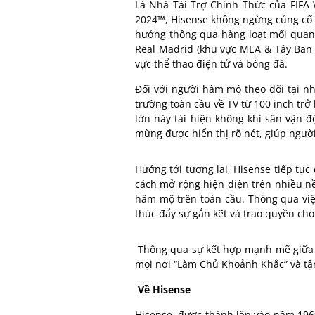
Là Nhà Tài Trợ Chính Thức của FIFA
2024™, Hisense không ngừng củng cố v
hưởng thông qua hàng loạt mối quan h
Real Madrid (khu vực MEA & Tây Ban N
vực thể thao điện tử và bóng đá.
Đối với người hâm mộ theo dõi tại nh
trường toàn cầu về TV từ 100 inch trở
lớn này tái hiện không khí sân vận 
mừng được hiển thị rõ nét, giúp ngườ
Hướng tới tương lai, Hisense tiếp tụ
cách mở rộng hiện diện trên nhiều nề
hâm mộ trên toàn cầu. Thông qua việc
thúc đẩy sự gắn kết và trao quyền ch
Thông qua sự kết hợp mạnh mẽ giữa c
mọi nơi “Làm Chủ Khoảnh Khắc” và tận
Về Hisense
Hisense, được thành lập vào năm 1969,