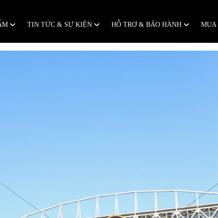
HẨM
TIN TỨC & SỰ KIỆN
HỖ TRỢ & BẢO HÀNH
MUA