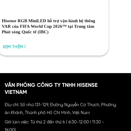
Hisense RGB MiniLED hỗ trợ vận hành hệ thống
VAR của FIFA World Cup 2026™ tại Trung tâm
Phát sóng Quốc tế (IBC)
XEM THÊM
VĂN PHÒNG CÔNG TY TNHH HISENSE
VIETNAM
Địa chỉ: Số nhà 131-129, Đường Nguyễn Cơ Thạch, Phường
An Khánh, Thành phố Hồ Chí Minh, Việt Nam
Giờ làm việc: Từ thứ 2 đến thứ 6 ( 8:30-12:00 l 11:30 -
18:00)