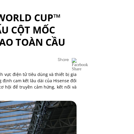
 WORLD CUP™
ẤU CỘT MỐC
HAO TOÀN CẦU
Share
 vực điện tử tiêu dùng và thiết bị gia
 định cam kết lâu dài của Hisense đối
cơ hội để truyền cảm hứng, kết nối và