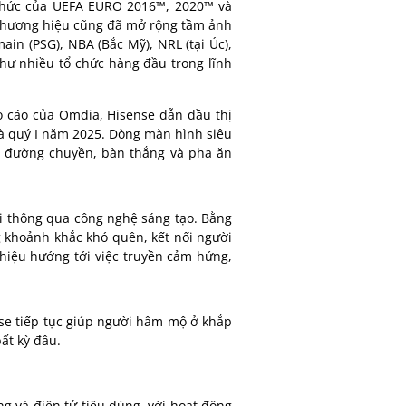
 Thức của UEFA EURO 2016™, 2020™ và
hương hiệu cũng đã mở rộng tầm ảnh
in (PSG), NBA (Bắc Mỹ), NRL (tại Úc),
hư nhiều tổ chức hàng đầu trong lĩnh
o cáo của Omdia, Hisense dẫn đầu thị
và quý I năm 2025.
Dòng
màn hình siêu
ỗi đường chuyền, bàn thắng và pha ăn
ời thông qua công nghệ sáng tạo. Bằng
g khoảnh khắc khó quên, kết nối người
hiệu hướng tới việc truyền cảm hứng,
nse tiếp tục giúp người hâm mộ ở khắp
ất kỳ đâu.
ng và điện tử tiêu dùng, với hoạt động