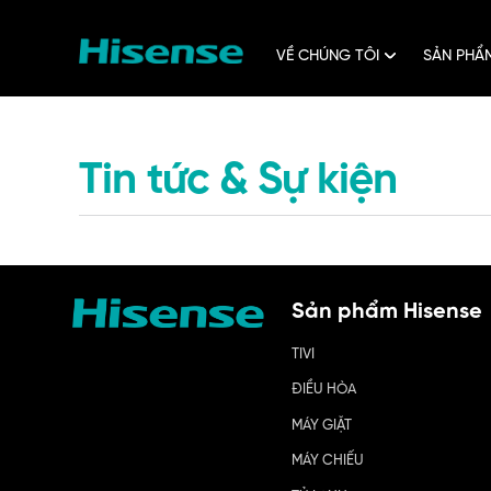
Chuyển
đến
nội
dung
VỀ CHÚNG TÔI
SẢN PH
Tin tức & Sự kiện
Sản phẩm Hisense
TIVI
ĐIỀU HÒA
MÁY GIẶT
MÁY CHIẾU