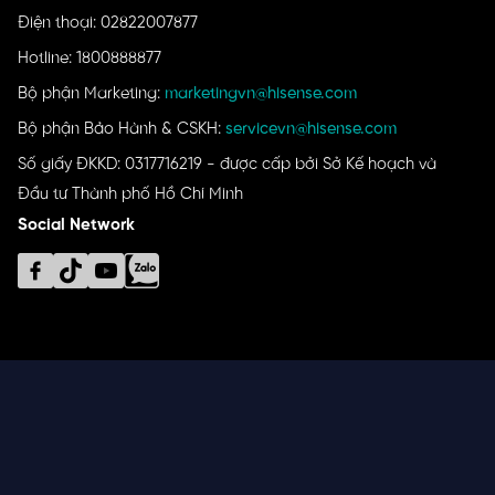
Điện thoại: 02822007877
Hotline: 1800888877
Bộ phận Marketing:
marketingvn@hisense.com
Bộ phận Bảo Hành & CSKH:
servicevn@hisense.com
Số giấy ĐKKD: 0317716219 - được cấp bởi Sở Kế hoạch và
Đầu tư Thành phố Hồ Chí Minh
Social Network