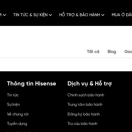
ẨM
TIN TỨC & SỰ KIỆN
HỖ TRỢ & BẢO HÀNH
MUA Ở Đ
Tất cả
Blog
Góc
Thông tin Hisense
Dịch vụ & Hỗ trợ
Tin tức
Chính sách bảo hành
Sự kiện
Trung tâm bảo hành
Về chúng tôi
Đăng ký bảo hành
Tuyển dụng
Tra cứu bảo hành