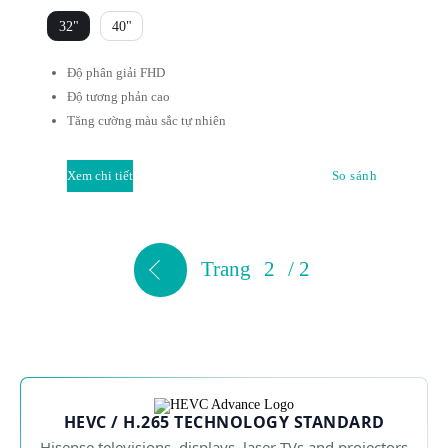
32"
40"
Độ phân giải FHD
Độ tương phản cao
Tăng cường màu sắc tự nhiên
Xem chi tiết
So sánh
Trang
2
/
2
HEVC / H.265 TECHNOLOGY STANDARD
Hisense televisions, displays, laser TVs and projectors