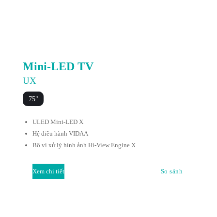
Mini-LED TV
UX
75"
ULED Mini-LED X
Hệ điều hành VIDAA
Bộ vi xử lý hình ảnh Hi-View Engine X
Xem chi tiết
So sánh