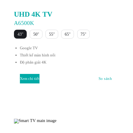
UHD 4K TV
A6500K
43"
50"
55"
65"
75"
Google TV
Thiết kế màn hình nổi
Độ phân giải 4K
Xem chi tiết
So sánh