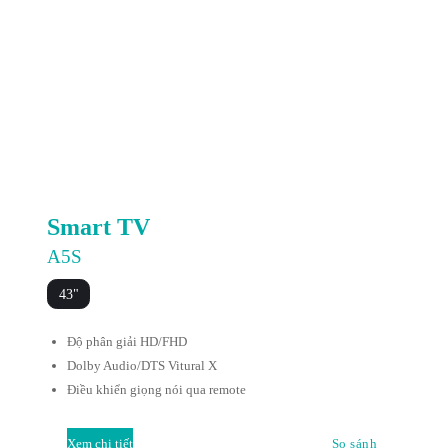
Smart TV
A5S
43"
Độ phân giải HD/FHD
Dolby Audio/DTS Vitural X
Điều khiển giọng nói qua remote
Xem chi tiết
So sánh