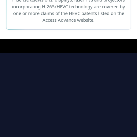
incorporating H.265/HEVC technology are covered by
one or more claims of the HEVC patents listed on the
Access Advance website.
Sản phẩm Hisense
Thông tin Hisense
TIVI
Tin tức
ĐIỀU HÒA
Sự kiện
MÁY GIẶT
Về chúng tôi
MÁY CHIẾU
Tuyển dụng
TỦ LẠNH
Lịch sử hình thành
TỦ ĐÔNG
Dịch vụ & Hỗ trợ
Mua trực tuyến