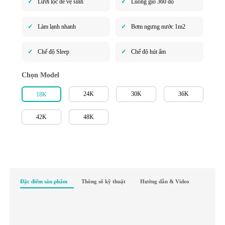
Lưới lọc dễ vệ sinh
Luồng gió 360 độ
Làm lạnh nhanh
Bơm ngưng nước 1m2
Chế độ Sleep
Chế độ hút ẩm
Chọn Model
24K
30K
36K
18K
42K
48K
Đặc điểm sản phẩm
Thông số kỹ thuật
Hướng dẫn & Video