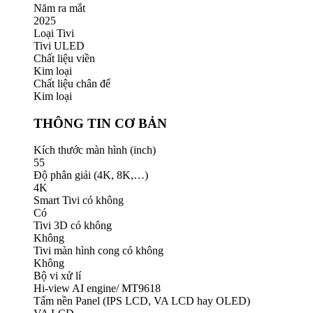
Năm ra mắt
2025
Loại Tivi
Tivi ULED
Chất liệu viền
Kim loại
Chất liệu chân đế
Kim loại
THÔNG TIN CƠ BẢN
Kích thước màn hình (inch)
55
Độ phân giải (4K, 8K,…)
4K
Smart Tivi có không
Có
Tivi 3D có không
Không
Tivi màn hình cong có không
Không
Bộ vi xử lí
Hi-view AI engine/ MT9618
Tấm nền Panel (IPS LCD, VA LCD hay OLED)