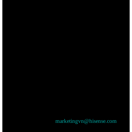
TNHH HISENSE
VIETNAM
Địa chỉ: Số nhà 131-129, Đường Nguyễn Cơ Thạch,
Phường An Khánh, Thành phố Hồ Chí Minh, Việt
Nam
Giờ làm việc: Từ thứ 2 đến thứ 6 ( 8:30-12:00 l
11:30 - 18:00)
Điện thoại: 02822007877
Hotline: 1800888877
Bộ phận Marketing:
marketingvn@hisense.com