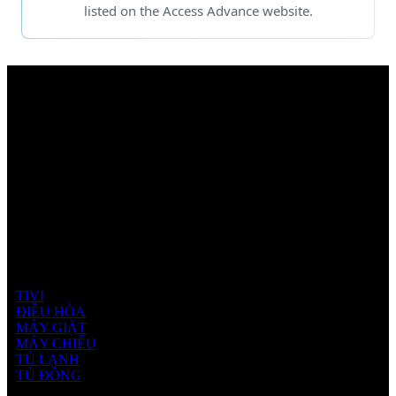
listed on the Access Advance website.
Sản phẩm Hisense
TIVI
ĐIỀU HÒA
MÁY GIẶT
MÁY CHIẾU
TỦ LẠNH
TỦ ĐÔNG