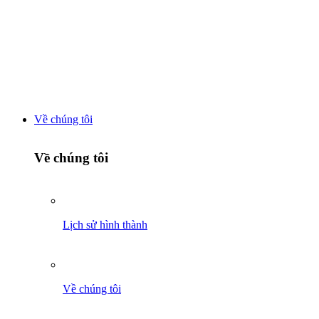
Chuyển
đến
nội
dung
Về chúng tôi
Về chúng tôi
Lịch sử hình thành
Về chúng tôi