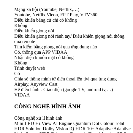
Mạng xã hội (Youtube, Netflix,…)
Youtobe, Netflix,Vieon, FPT Play, VTV360
Điều khiển bằng cử chỉ có không
Không
Điều khiển giọng nói
Điều khiển giọng nói rảnh tay/ Điều khiển giọng nói thông
qua remote
Tìm kiếm bằng giọng nói qua ứng dụng nào
Có, thông qua APP VIDAA
Nhận diện khuôn mặt có không
Không
Trình duyệt web
Có
Chia sẻ thông minh từ điện thoại lên tivi qua ứng dụng
Airplay, Anyview Cast
Hệ điều hành - Giao diện (google TV, android tv,…)
VIDAA
CÔNG NGHỆ HÌNH ẢNH
Công nghệ xử lí hình ảnh
Mini-LED Hi-View AI Engine Quantum Dot Colour Total
HDR Solution Dolby Vision IQ HDR 10+ Adaptive Adaptive