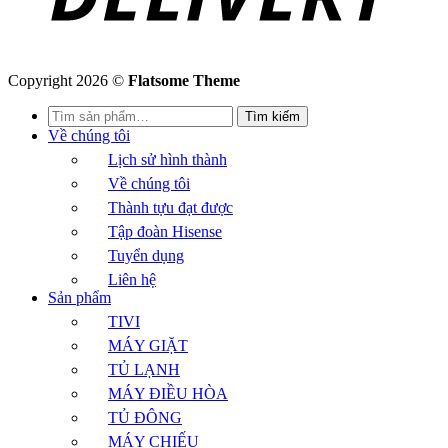
Copyright 2026 ©
Flatsome Theme
Tìm
Tìm kiếm
kiếm:
Về chúng tôi
Lịch sử hình thành
Về chúng tôi
Thành tựu đạt được
Tập đoàn Hisense
Tuyển dụng
Liên hệ
Sản phẩm
TIVI
MÁY GIẶT
TỦ LẠNH
MÁY ĐIỀU HÒA
TỦ ĐÔNG
MÁY CHIẾU