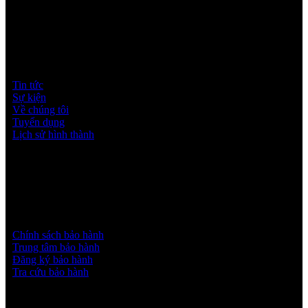
Thông tin Hisense
Tin tức
Sự kiện
Về chúng tôi
Tuyển dụng
Lịch sử hình thành
Dịch vụ & Hỗ trợ
Chính sách bảo hành
Trung tâm bảo hành
Đăng ký bảo hành
Tra cứu bảo hành