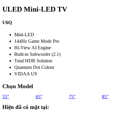
ULED Mini-LED TV
U6Q
Mini-LED
144Hz Game Mode Pro
Hi-View AI Engine
Built-in Subwoofer (2.1)
Total HDR Solution
Quantum Dot Colour
VIDAA U9
Chọn Model
55"
65"
75"
85"
Hiện đã có mặt tại: