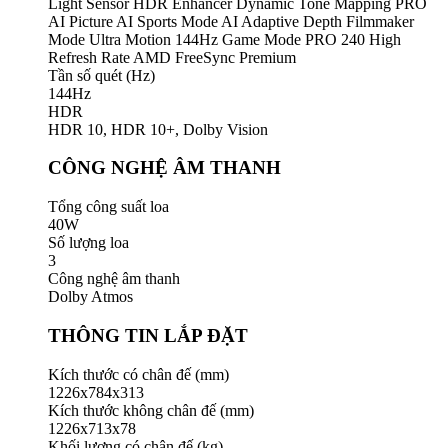
Light Sensor HDR Enhancer Dynamic Tone Mapping PRO
AI Picture AI Sports Mode AI Adaptive Depth Filmmaker
Mode Ultra Motion 144Hz Game Mode PRO 240 High
Refresh Rate AMD FreeSync Premium
Tần số quét (Hz)
144Hz
HDR
HDR 10, HDR 10+, Dolby Vision
CÔNG NGHỆ ÂM THANH
Tổng công suất loa
40W
Số lượng loa
3
Công nghệ âm thanh
Dolby Atmos
THÔNG TIN LẮP ĐẶT
Kích thước có chân đế (mm)
1226x784x313
Kích thước không chân đế (mm)
1226x713x78
Khối lượng có chân đế (kg)