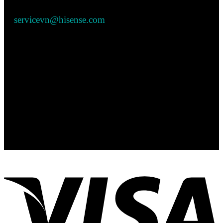
Bộ phận Bảo Hành & CSKH:
servicevn@hisense.com
Số giấy ĐKKD: 0317716219 - được cấp bởi Sở Kế
hoạch và Đầu tư Thành phố Hồ Chí Minh
Social Network