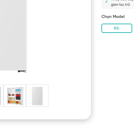
gian lưu trữ
Chọn Model
82L