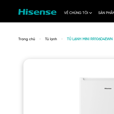
Chuyển
đến
nội
dung
VỀ CHÚNG TÔI
SẢN PH
Trang chủ
Tủ lạnh
TỦ LẠNH MINI RR106D4EWN