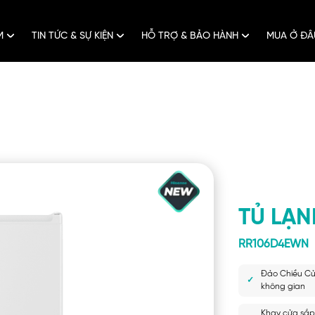
ẨM
TIN TỨC & SỰ KIỆN
HỖ TRỢ & BẢO HÀNH
MUA Ở Đ
TỦ LẠN
RR106D4EWN
Đảo Chiều Cử
không gian
Khay cửa sắp