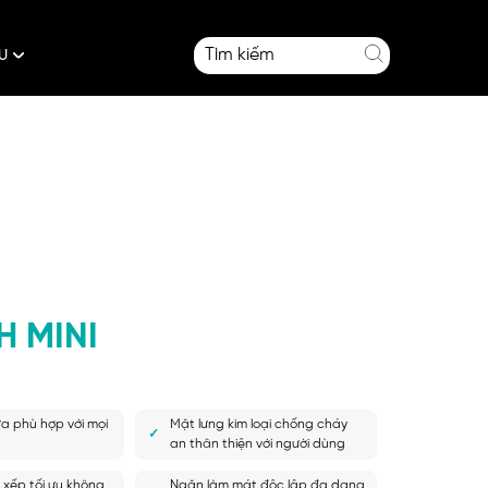
ÂU
H MINI
a phù hợp với mọi
Mặt lưng kim loại chống cháy
an thân thiện với người dùng
 xếp tối ưu không
Ngăn làm mát độc lập đa dạng